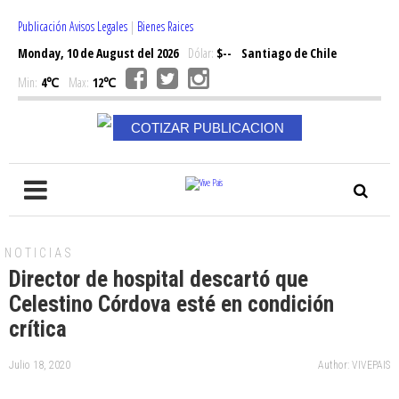
Publicación Avisos Legales
|
Bienes Raices
Monday, 10 de August del 2026
Dólar:
$--
Santiago de Chile
Min:
4℃
Max:
12℃
COTIZAR PUBLICACION
NOTICIAS
Director de hospital descartó que
Celestino Córdova esté en condición
crítica
Julio 18, 2020
Author: VIVEPAIS