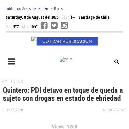
Publicación Avisos Legales
|
Bienes Raices
Saturday, 8 de August del 2026
Dólar:
$--
Santiago de Chile
Min:
5℃
Max:
10℃
COTIZAR PUBLICACION
NOTICIAS
Quintero: PDI detuvo en toque de queda a
sujeto con drogas en estado de ebriedad
Julio 16, 2020
Author: VIVEPAIS
Views: 1258