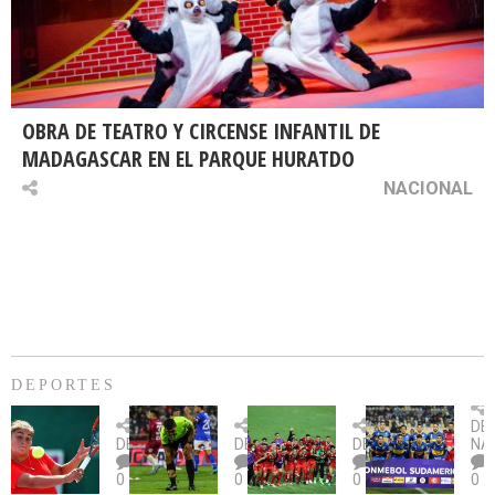
OBRA DE TEATRO Y CIRCENSE INFANTIL DE
MADAGASCAR EN EL PARQUE HURATDO
NACIONAL
DEPORTES
Billie
U.
Copa
Eve
DE
Jean
Católica
Sudamericana:
tie
DEPORTES
DEPORTES
DEPORTES
NA
King
fue
U.
un
0
0
0
0
Cup:
citada
La
dur