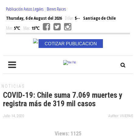
Publicación Avisos Legales
|
Bienes Raices
Thursday, 6 de August del 2026
Dólar:
$--
Santiago de Chile
Min:
5℃
Max:
15℃
COTIZAR PUBLICACION
NOTICIAS
COVID-19: Chile suma 7.069 muertes y
registra más de 319 mil casos
Julio 14, 2020
Author: VIVEPAIS
Views: 1125