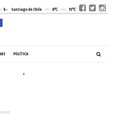
r:
$--
Santiago de Chile
Min:
6℃
Max:
15℃
NES
POLÍTICA
#
VIVEPAIS