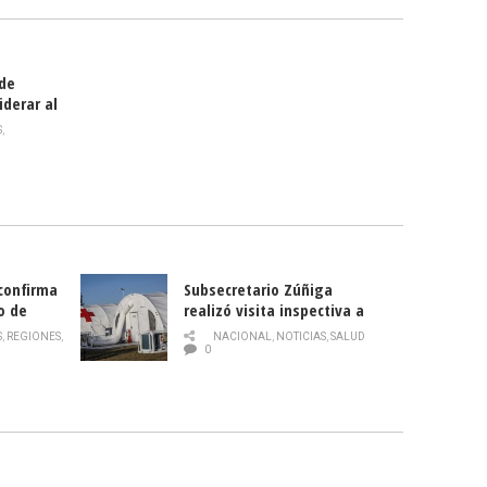
 de
iderar al
rlas?
S
,
 confirma
Subsecretario Zúñiga
o de
realizó visita inspectiva a
Hospital Modular Sótero del
S
,
REGIONES
,
NACIONAL
,
NOTICIAS
,
SALUD
Río
0