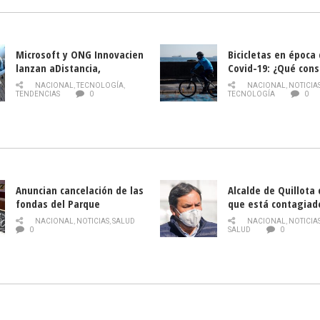
Microsoft y ONG Innovacien
Bicicletas en época
lanzan aDistancia,
Covid-19: ¿Qué cons
plataforma con cursos
momento de conduci
NACIONAL
,
TECNOLOGÍA
,
NACIONAL
,
NOTICIA
gratuitos online sobre
TENDENCIAS
0
TECNOLOGÍA
0
tecnología orientados a
emprendedores
Anuncian cancelación de las
Alcalde de Quillota
fondas del Parque
que está contagiad
O’Higgins debido al
COVID-19
NACIONAL
,
NOTICIAS
,
SALUD
NACIONAL
,
NOTICIA
coronavirus
0
SALUD
0