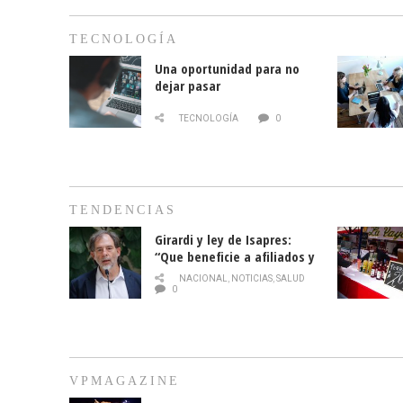
TECNOLOGÍA
Una oportunidad para no
dejar pasar
TECNOLOGÍA
0
TENDENCIAS
Girardi y ley de Isapres:
“Que beneficie a afiliados y
no legalice el abuso”
NACIONAL
,
NOTICIAS
,
SALUD
0
VPMAGAZINE