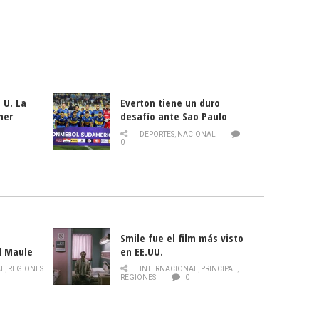
 U. La
Everton tiene un duro
mer
desafío ante Sao Paulo
ld
DEPORTES
,
NACIONAL
0
Smile fue el film más visto
l Maule
en EE.UU.
 de la
AL
,
REGIONES
INTERNACIONAL
,
PRINCIPAL
,
Director
REGIONES
0
celebra
smo