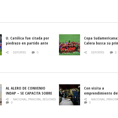
U. Católica fue citada por
Copa Sudamericana:
piedrazo en partido ante
Calera busca su pri
Deportes La Serena
triunfo ante Banfie
DEPORTES
0
DEPORTES
0
AL ALERO DE CONVENIO
Con visita a
INDAP – SE CAPACITA SOBRE
emprendimiento de
PLAGA DROSOPHILA SUZUKII
y llamado al rescate
NACIONAL
,
PRINCIPAL
,
REGIONES
NACIONAL
,
PRINCIP
historia campesina 
0
0
Nacional de INDAP 
la Semana del Turi