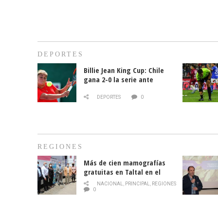
DEPORTES
Billie Jean King Cup: Chile
gana 2-0 la serie ante
Paraguay
DEPORTES
0
REGIONES
Más de cien mamografías
gratuitas en Taltal en el
mes de la prevención del
NACIONAL
,
PRINCIPAL
,
REGIONES
cáncer de mama
0