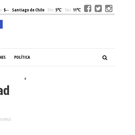
r:
$--
Santiago de Chile
Min:
5℃
Max:
11℃
NES
POLÍTICA
#
ad
VIVEPAIS