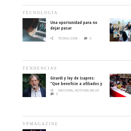
TECNOLOGÍA
Una oportunidad para no
dejar pasar
TECNOLOGÍA
0
TENDENCIAS
Girardi y ley de Isapres:
“Que beneficie a afiliados y
no legalice el abuso”
NACIONAL
,
NOTICIAS
,
SALUD
0
VPMAGAZINE