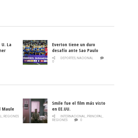
 U. La
Everton tiene un duro
mer
desafío ante Sao Paulo
ld
DEPORTES
,
NACIONAL
0
Smile fue el film más visto
l Maule
en EE.UU.
 de la
AL
,
REGIONES
INTERNACIONAL
,
PRINCIPAL
,
Director
REGIONES
0
celebra
smo