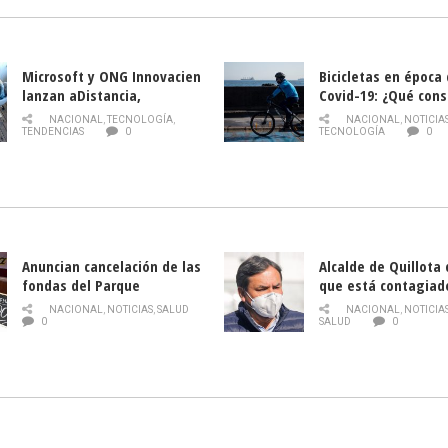
Microsoft y ONG Innovacien
Bicicletas en época
lanzan aDistancia,
Covid-19: ¿Qué cons
plataforma con cursos
momento de conduci
NACIONAL
,
TECNOLOGÍA
,
NACIONAL
,
NOTICIA
gratuitos online sobre
TENDENCIAS
0
TECNOLOGÍA
0
tecnología orientados a
emprendedores
Anuncian cancelación de las
Alcalde de Quillota
fondas del Parque
que está contagiad
O’Higgins debido al
COVID-19
NACIONAL
,
NOTICIAS
,
SALUD
NACIONAL
,
NOTICIA
coronavirus
0
SALUD
0