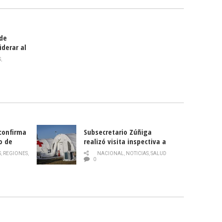
 de
iderar al
rlas?
S
,
 confirma
Subsecretario Zúñiga
o de
realizó visita inspectiva a
Hospital Modular Sótero del
S
,
REGIONES
,
NACIONAL
,
NOTICIAS
,
SALUD
Río
0