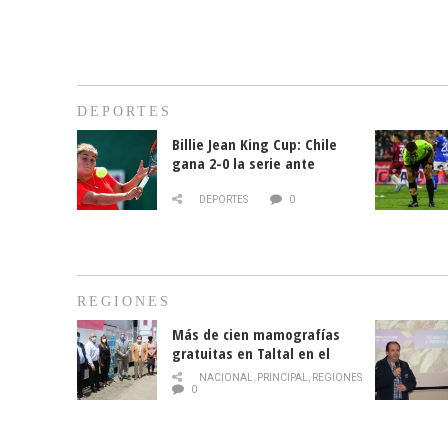
DEPORTES
Billie Jean King Cup: Chile
gana 2-0 la serie ante
Paraguay
DEPORTES
0
REGIONES
Más de cien mamografías
gratuitas en Taltal en el
mes de la prevención del
NACIONAL
,
PRINCIPAL
,
REGIONES
cáncer de mama
0