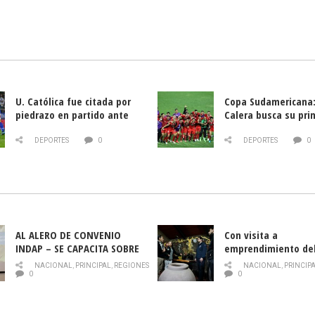
U. Católica fue citada por
Copa Sudamericana:
piedrazo en partido ante
Calera busca su pri
Deportes La Serena
triunfo ante Banfie
DEPORTES
0
DEPORTES
0
AL ALERO DE CONVENIO
Con visita a
INDAP – SE CAPACITA SOBRE
emprendimiento de
PLAGA DROSOPHILA SUZUKII
y llamado al rescate
NACIONAL
,
PRINCIPAL
,
REGIONES
NACIONAL
,
PRINCIP
historia campesina 
0
0
Nacional de INDAP 
la Semana del Turi