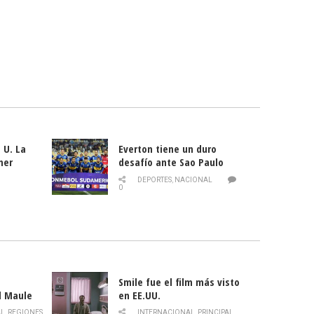
 U. La
Everton tiene un duro
mer
desafío ante Sao Paulo
ld
DEPORTES
,
NACIONAL
0
Smile fue el film más visto
l Maule
en EE.UU.
 de la
AL
,
REGIONES
INTERNACIONAL
,
PRINCIPAL
,