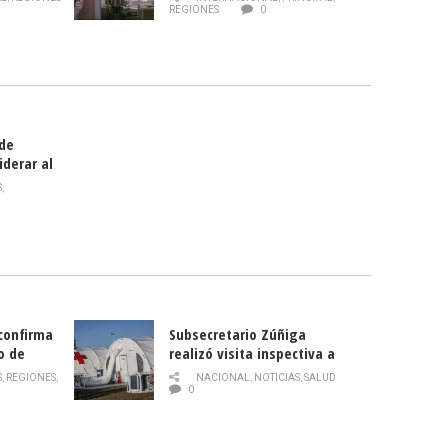
Director
REGIONES
0
celebra
smo
 de
iderar al
rlas?
S
,
 confirma
Subsecretario Zúñiga
o de
realizó visita inspectiva a
Hospital Modular Sótero del
S
,
REGIONES
,
NACIONAL
,
NOTICIAS
,
SALUD
Río
0