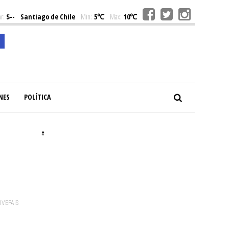
r:
$--
Santiago de Chile
Min:
5℃
Max:
10℃
NES
POLÍTICA
#
VIVEPAIS