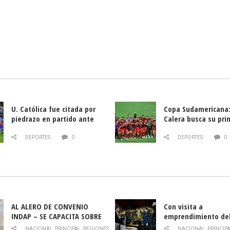
U. Católica fue citada por
Copa Sudamericana:
piedrazo en partido ante
Calera busca su pri
Deportes La Serena
triunfo ante Banfie
DEPORTES
0
DEPORTES
0
AL ALERO DE CONVENIO
Con visita a
INDAP – SE CAPACITA SOBRE
emprendimiento de
PLAGA DROSOPHILA SUZUKII
y llamado al rescate
NACIONAL
,
PRINCIPAL
,
REGIONES
NACIONAL
,
PRINCIP