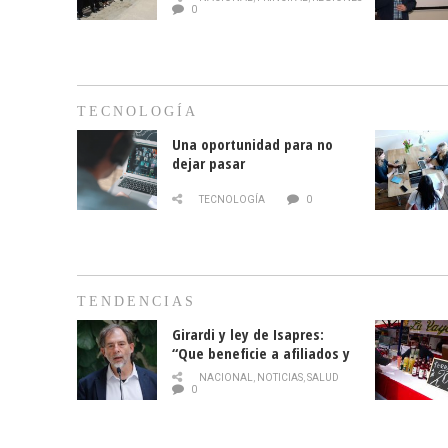
cáncer de mama
0
TECNOLOGÍA
Una oportunidad para no
dejar pasar
TECNOLOGÍA
0
TENDENCIAS
Girardi y ley de Isapres:
“Que beneficie a afiliados y
no legalice el abuso”
NACIONAL
,
NOTICIAS
,
SALUD
0