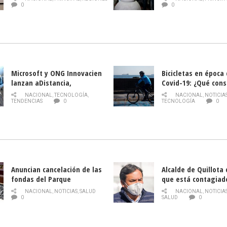
historia campesina 
0
0
Nacional de INDAP 
la Semana del Turi
Microsoft y ONG Innovacien
Bicicletas en época
lanzan aDistancia,
Covid-19: ¿Qué cons
plataforma con cursos
momento de conduci
NACIONAL
,
TECNOLOGÍA
,
NACIONAL
,
NOTICIA
gratuitos online sobre
TENDENCIAS
0
TECNOLOGÍA
0
tecnología orientados a
emprendedores
Anuncian cancelación de las
Alcalde de Quillota
fondas del Parque
que está contagiad
O’Higgins debido al
COVID-19
NACIONAL
,
NOTICIAS
,
SALUD
NACIONAL
,
NOTICIA
coronavirus
0
SALUD
0