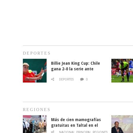
DEPORTES
Billie Jean King Cup: Chile
gana 2-0 la serie ante
Paraguay
DEPORTES
0
REGIONES
Más de cien mamografías
gratuitas en Taltal en el
mes de la prevención del
NACIONAL
,
PRINCIPAL
,
REGIONES