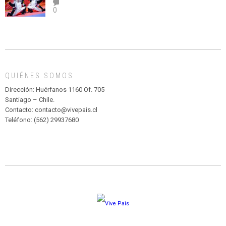
el
TEATRO
0
abuso”
Y
CIRCENSE
INFANTIL
DE
MADAGASCAR
EN
EL
QUIÉNES SOMOS
PARQUE
HURATDO
Dirección: Huérfanos 1160 Of. 705
Santiago – Chile.
Contacto: contacto@vivepais.cl
Teléfono: (562) 29937680