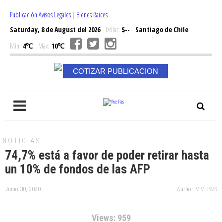
Publicación Avisos Legales
|
Bienes Raices
Saturday, 8 de August del 2026
Dólar:
$--
Santiago de Chile
Min:
4℃
Max:
10℃
COTIZAR PUBLICACION
NOTICIAS
74,7% está a favor de poder retirar hasta
un 10% de fondos de las AFP
Junio 30, 2020
Author: VIVEPAIS
Views: 959