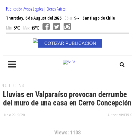
Publicación Avisos Legales
|
Bienes Raices
Thursday, 6 de August del 2026
Dólar:
$--
Santiago de Chile
Min:
5℃
Max:
15℃
COTIZAR PUBLICACION
NOTICIAS
Lluvias en Valparaíso provocan derrumbe
del muro de una casa en Cerro Concepción
Junio 29, 2020
Author: VIVEPAIS
Views: 1108