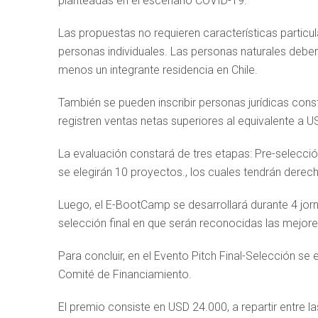
planteadas en el escenario COVID-19.”
Las propuestas no requieren características particul
personas individuales. Las personas naturales deber
menos un integrante residencia en Chile.
También se pueden inscribir personas jurídicas const
registren ventas netas superiores al equivalente a 
La evaluación constará de tres etapas: Pre-selecció
se elegirán 10 proyectos., los cuales tendrán derec
Luego, el E-BootCamp se desarrollará durante 4 jor
selección final en que serán reconocidas las mejores
Para concluir, en el Evento Pitch Final-Selección se
Comité de Financiamiento.
El premio consiste en USD 24.000, a repartir entre la