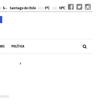
r:
$--
Santiago de Chile
Min:
5℃
Max:
10℃
NES
POLÍTICA
#
VIVEPAIS