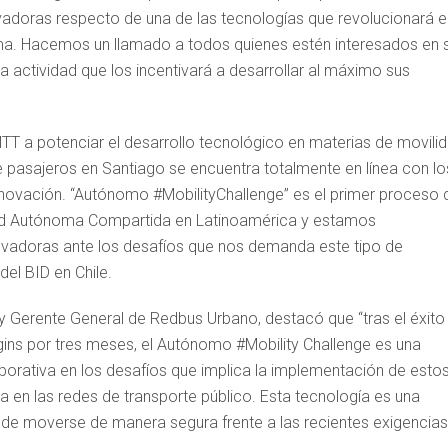
doras respecto de una de las tecnologías que revolucionará e
oma. Hacemos un llamado a todos quienes estén interesados en 
ta actividad que los incentivará a desarrollar al máximo sus
MTT a potenciar el desarrollo tecnológico en materias de movilid
e pasajeros en Santiago se encuentra totalmente en línea con lo
nnovación. “Autónomo #MobilityChallenge” es el primer proceso 
dad Autónoma Compartida en Latinoamérica y estamos
novadoras ante los desafíos que nos demanda este tipo de
del BID en Chile.
 y Gerente General de Redbus Urbano, destacó que “tras el éxito
gins por tres meses, el Autónomo #Mobility Challenge es una
orativa en los desafíos que implica la implementación de esto
a en las redes de transporte público. Esta tecnología es una
 de moverse de manera segura frente a las recientes exigencias