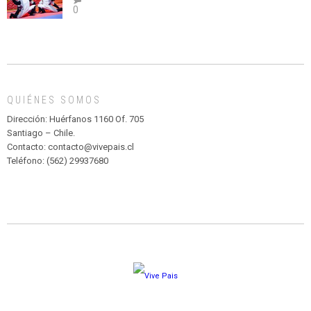
0
abuso”
Y
CIRCENSE
INFANTIL
DE
MADAGASCAR
EN
EL
QUIÉNES SOMOS
PARQUE
HURATDO
Dirección: Huérfanos 1160 Of. 705
Santiago – Chile.
Contacto: contacto@vivepais.cl
Teléfono: (562) 29937680