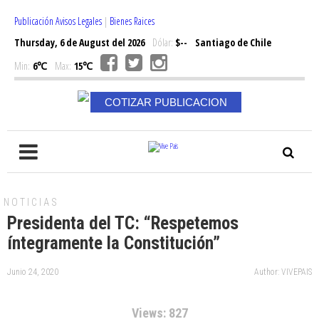
Publicación Avisos Legales
|
Bienes Raices
Thursday, 6 de August del 2026
Dólar:
$--
Santiago de Chile
Min:
6℃
Max:
15℃
COTIZAR PUBLICACION
NOTICIAS
Presidenta del TC: “Respetemos
íntegramente la Constitución”
Junio 24, 2020
Author: VIVEPAIS
Views: 827