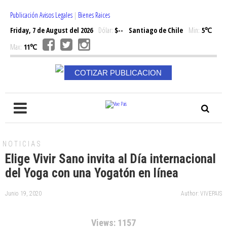
Publicación Avisos Legales
|
Bienes Raices
Friday, 7 de August del 2026
Dólar:
$--
Santiago de Chile
Min:
5℃
Max:
11℃
COTIZAR PUBLICACION
NOTICIAS
Elige Vivir Sano invita al Día internacional
del Yoga con una Yogatón en línea
Junio 19, 2020
Author: VIVEPAIS
Views: 1157