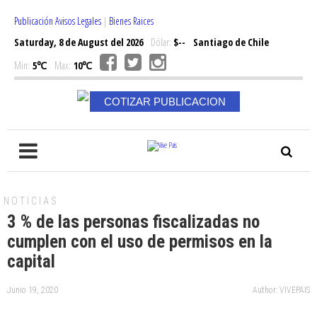
Publicación Avisos Legales
|
Bienes Raices
Saturday, 8 de August del 2026
Dólar:
$--
Santiago de Chile
Min:
5℃
Max:
10℃
COTIZAR PUBLICACION
NOTICIAS
3 % de las personas fiscalizadas no
cumplen con el uso de permisos en la
capital
Junio 19, 2020
Author: VIVEPAIS