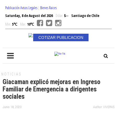
Publicación Avisos Legales
|
Bienes Raices
Saturday, 8 de August del 2026
Dólar:
$--
Santiago de Chile
Min:
5℃
Max:
10℃
COTIZAR PUBLICACION
NOTICIAS
Giacaman explicó mejoras en Ingreso
Familiar de Emergencia a dirigentes
sociales
Junio 18, 2020
Author: VIVEPAIS