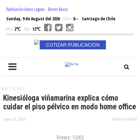
Publicación Avisos Legales
|
Bienes Raices
Sunday, 9 de August del 2026
Dólar:
$--
Santiago de Chile
Min:
2℃
Max:
12℃
COTIZAR PUBLICACION
NOTICIAS
Kinesióloga viñamarina explica cómo
cuidar el piso pélvico en modo home office
Junio 12, 2020
Author: VIVEPAIS
Views: 1242