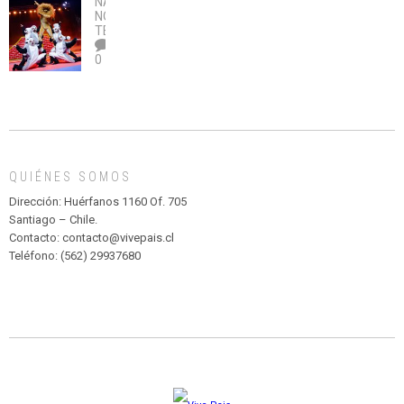
NACIONAL
,
no
OBRA
coronavirus
Río
NOTICIAS
,
legalice
DE
TEATRO
el
TEATRO
0
abuso”
Y
CIRCENSE
INFANTIL
DE
MADAGASCAR
EN
EL
QUIÉNES SOMOS
PARQUE
HURATDO
Dirección: Huérfanos 1160 Of. 705
Santiago – Chile.
Contacto: contacto@vivepais.cl
Teléfono: (562) 29937680