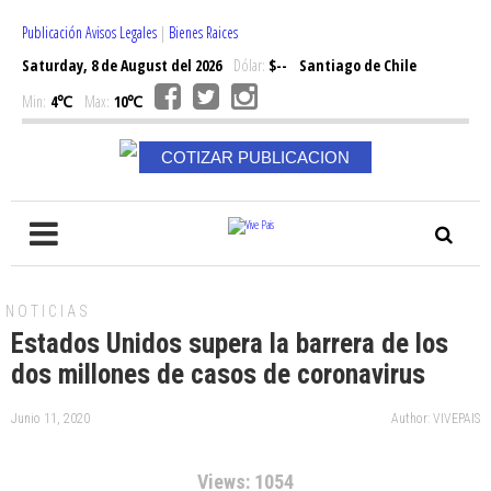
Publicación Avisos Legales
|
Bienes Raices
Saturday, 8 de August del 2026
Dólar:
$--
Santiago de Chile
Min:
4℃
Max:
10℃
COTIZAR PUBLICACION
NOTICIAS
Estados Unidos supera la barrera de los
dos millones de casos de coronavirus
Junio 11, 2020
Author: VIVEPAIS
Views: 1054