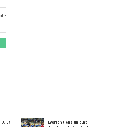
ith *
 U. La
Everton tiene un duro