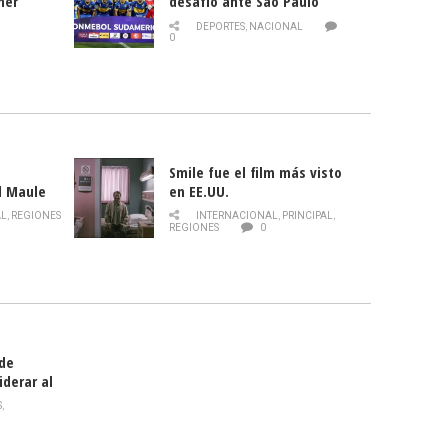
mer
desafío ante Sao Paulo
ld
DEPORTES
,
NACIONAL
0
Smile fue el film más visto
l Maule
en EE.UU.
 de la
AL
,
REGIONES
INTERNACIONAL
,
PRINCIPAL
,
Director
REGIONES
0
celebra
smo
 de
iderar al
rlas?
S
,