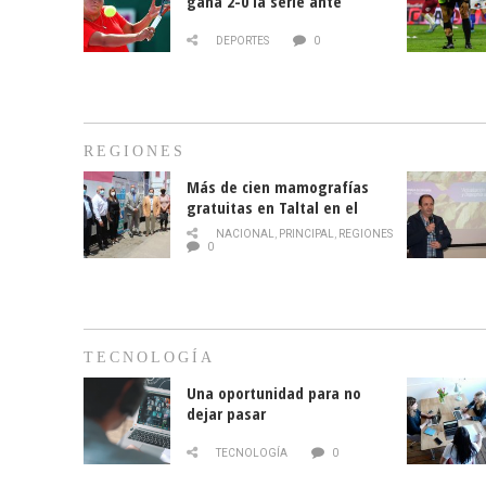
gana 2-0 la serie ante
Paraguay
DEPORTES
0
REGIONES
Más de cien mamografías
gratuitas en Taltal en el
mes de la prevención del
NACIONAL
,
PRINCIPAL
,
REGIONES
cáncer de mama
0
TECNOLOGÍA
Una oportunidad para no
dejar pasar
TECNOLOGÍA
0