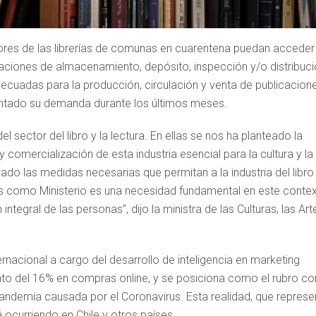
jadores de las librerías de comunas en cuarentena puedan acceder
laciones de almacenamiento, depósito, inspección y/o distribuc
decuadas para la producción, circulación y venta de publicacion
entado su demanda durante los últimos meses.
sector del libro y la lectura. En ellas se nos ha planteado la
 comercialización de esta industria esencial para la cultura y la
ado las medidas necesarias que permitan a la industria del libro
tros como Ministerio es una necesidad fundamental en este contex
ntegral de las personas”, dijo la ministra de las Culturas, las Art
acional a cargo del desarrollo de inteligencia en marketing
mento del 16% en compras online, y se posiciona como el rubro co
pandemia causada por el Coronavirus. Esta realidad, que represe
 ocurriendo en Chile y otros países.