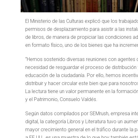
El Ministerio de las Culturas explicó que los traba
permisos de desplazamiento para asistir a las insta
de libros, de manera de propiciar las condiciones a
en formato físico, uno de los bienes que ha increm
“Hemos sostenido diversas reuniones con agentes del 
necesidad de resguardar el proceso de distribución y
educación de la ciudadanía. Por ello, hemos incentiv
distribuir y hacer circular este bien que para noso
La lectura tiene un valor permanente en la formación i
y el Patrimonio, Consuelo Valdés.
Según datos compilados por SEMrush, empresa intern
digital, la categoría Libros y Literatura tuvo un au
mayor crecimiento general en el tráfico durante la 
a EE.UU., es una muestra de lo que hoy también está