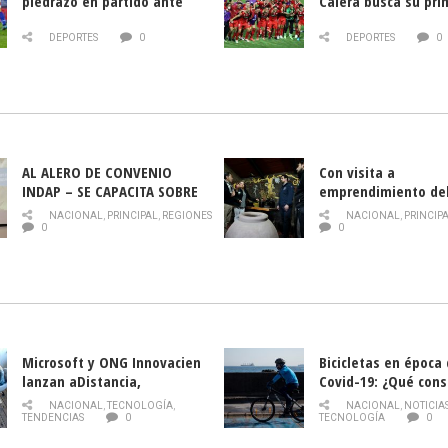
piedrazo en partido ante
Calera busca su pri
Deportes La Serena
triunfo ante Banfie
DEPORTES
0
DEPORTES
0
AL ALERO DE CONVENIO
Con visita a
INDAP – SE CAPACITA SOBRE
emprendimiento de
PLAGA DROSOPHILA SUZUKII
y llamado al rescate
NACIONAL
,
PRINCIPAL
,
REGIONES
NACIONAL
,
PRINCIP
historia campesina 
0
0
Nacional de INDAP 
la Semana del Turi
Microsoft y ONG Innovacien
Bicicletas en época
lanzan aDistancia,
Covid-19: ¿Qué cons
plataforma con cursos
momento de conduci
NACIONAL
,
TECNOLOGÍA
,
NACIONAL
,
NOTICIA
gratuitos online sobre
TENDENCIAS
0
TECNOLOGÍA
0
tecnología orientados a