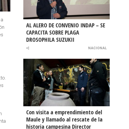
 a
AL ALERO DE CONVENIO INDAP – SE
ión
CAPACITA SOBRE PLAGA
es
DROSOPHILA SUZUKII
NACIONAL
to.
es
Con visita a emprendimiento del
n
Maule y llamado al rescate de la
nta
historia campesina Director