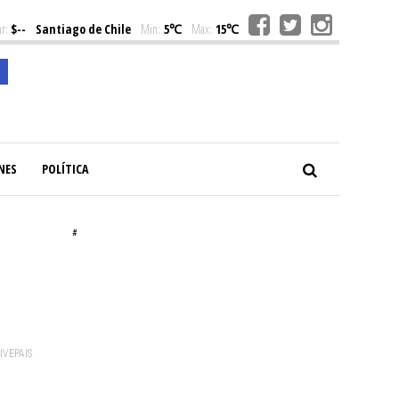
r:
$--
Santiago de Chile
Min:
5℃
Max:
15℃
NES
POLÍTICA
#
VIVEPAIS