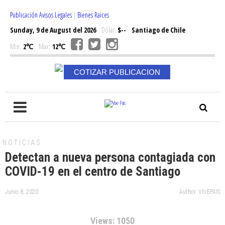
Publicación Avisos Legales
|
Bienes Raices
Sunday, 9 de August del 2026
Dólar:
$--
Santiago de Chile
Min:
2℃
Max:
12℃
COTIZAR PUBLICACION
NOTICIAS
Detectan a nueva persona contagiada con
COVID-19 en el centro de Santiago
Junio 8, 2020
Author: VIVEPAIS
Views: 1050