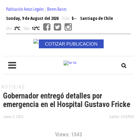
Publicación Avisos Legales
|
Bienes Raices
Sunday, 9 de August del 2026
Dólar:
$--
Santiago de Chile
Min:
2℃
Max:
12℃
COTIZAR PUBLICACION
NOTICIAS
Gobernador entregó detalles por
emergencia en el Hospital Gustavo Fricke
Junio 5, 2020
Author: VIVEPAIS
Views: 1543