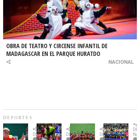
OBRA DE TEATRO Y CIRCENSE INFANTIL DE
MADAGASCAR EN EL PARQUE HURATDO
NACIONAL
DEPORTES
Billie
U.
Copa
Eve
DE
Jean
Católica
Sudamericana:
tie
DEPORTES
DEPORTES
DEPORTES
NA
King
fue
U.
un