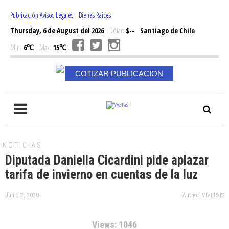
Publicación Avisos Legales
|
Bienes Raices
Thursday, 6 de August del 2026
Dólar:
$--
Santiago de Chile
Min:
6℃
Max:
15℃
COTIZAR PUBLICACION
NOTICIAS
Diputada Daniella Cicardini pide aplazar
tarifa de invierno en cuentas de la luz
Junio 2, 2020
Author: VIVEPAIS
Views: 1046