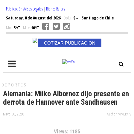
Publicación Avisos Legales
|
Bienes Raices
Saturday, 8 de August del 2026
Dólar:
$--
Santiago de Chile
Min:
5℃
Max:
10℃
COTIZAR PUBLICACION
DEPORTES
Alemania: Miiko Albornoz dijo presente en
derrota de Hannover ante Sandhausen
Mayo 30, 2020
Author: VIVEPAIS
Views: 1185