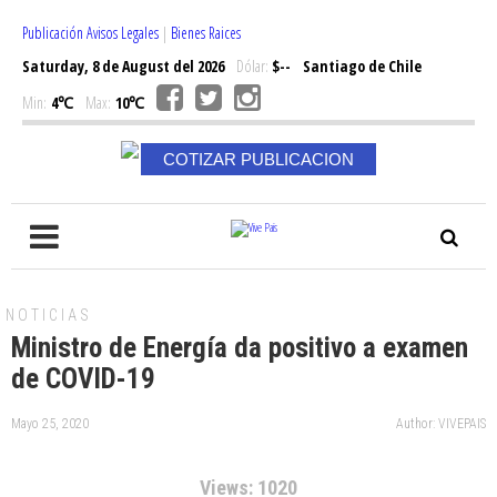
Publicación Avisos Legales
|
Bienes Raices
Saturday, 8 de August del 2026
Dólar:
$--
Santiago de Chile
Min:
4℃
Max:
10℃
COTIZAR PUBLICACION
NOTICIAS
Ministro de Energía da positivo a examen
de COVID-19
Mayo 25, 2020
Author: VIVEPAIS
Views: 1020