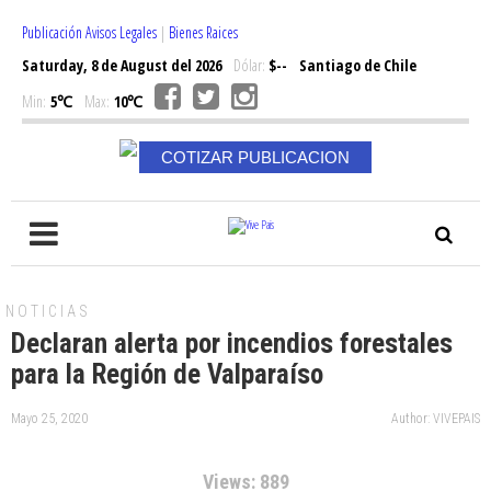
Publicación Avisos Legales
|
Bienes Raices
Saturday, 8 de August del 2026
Dólar:
$--
Santiago de Chile
Min:
5℃
Max:
10℃
COTIZAR PUBLICACION
NOTICIAS
Declaran alerta por incendios forestales
para la Región de Valparaíso
Mayo 25, 2020
Author: VIVEPAIS
Views: 889