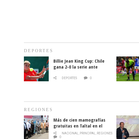
DEPORTES
Billie Jean King Cup: Chile
gana 2-0 la serie ante
Paraguay
DEPORTES
0
REGIONES
Más de cien mamografías
gratuitas en Taltal en el
mes de la prevención del
NACIONAL
,
PRINCIPAL
,
REGIONES
cáncer de mama
0