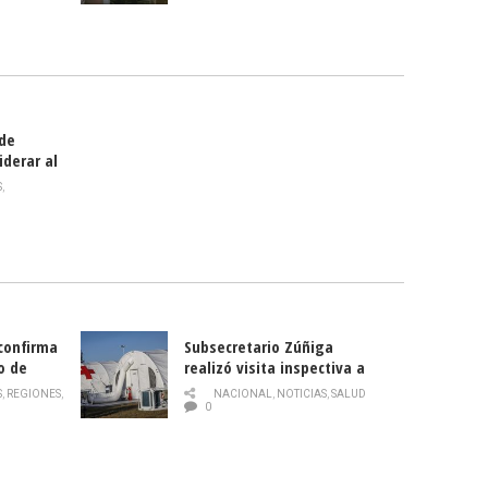
celebra
smo
 de
iderar al
rlas?
S
,
 confirma
Subsecretario Zúñiga
o de
realizó visita inspectiva a
Hospital Modular Sótero del
S
,
REGIONES
,
NACIONAL
,
NOTICIAS
,
SALUD
Río
0