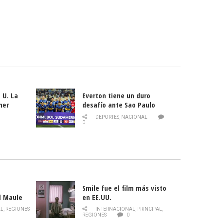
 U. La
Everton tiene un duro
mer
desafío ante Sao Paulo
ld
DEPORTES
,
NACIONAL
0
Smile fue el film más visto
l Maule
en EE.UU.
 de la
AL
,
REGIONES
INTERNACIONAL
,
PRINCIPAL
,
Director
REGIONES
0