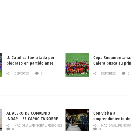
U. Católica fue citada por
Copa Sudamericana:
piedrazo en partido ante
Calera busca su pri
Deportes La Serena
triunfo ante Banfie
DEPORTES
0
DEPORTES
0
AL ALERO DE CONVENIO
Con visita a
INDAP – SE CAPACITA SOBRE
emprendimiento de
PLAGA DROSOPHILA SUZUKII
y llamado al rescate
NACIONAL
,
PRINCIPAL
,
REGIONES
NACIONAL
,
PRINCIP
historia campesina 
0
0