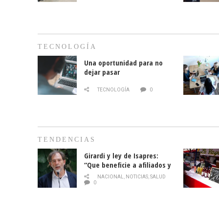
TECNOLOGÍA
Una oportunidad para no
dejar pasar
TECNOLOGÍA
0
TENDENCIAS
Girardi y ley de Isapres:
“Que beneficie a afiliados y
no legalice el abuso”
NACIONAL
,
NOTICIAS
,
SALUD
0