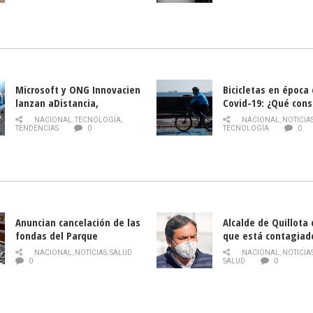
Nacional de INDAP 
la Semana del Turi
Microsoft y ONG Innovacien
Bicicletas en época
lanzan aDistancia,
Covid-19: ¿Qué cons
plataforma con cursos
momento de conduci
NACIONAL
,
TECNOLOGÍA
,
NACIONAL
,
NOTICIA
gratuitos online sobre
TENDENCIAS
0
TECNOLOGÍA
0
tecnología orientados a
emprendedores
Anuncian cancelación de las
Alcalde de Quillota
fondas del Parque
que está contagiad
O’Higgins debido al
COVID-19
NACIONAL
,
NOTICIAS
,
SALUD
NACIONAL
,
NOTICIA
coronavirus
0
SALUD
0