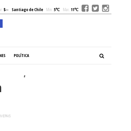
r:
$--
Santiago de Chile
Min:
5℃
Max:
11℃
NES
POLÍTICA
#
n
VIVEPAIS