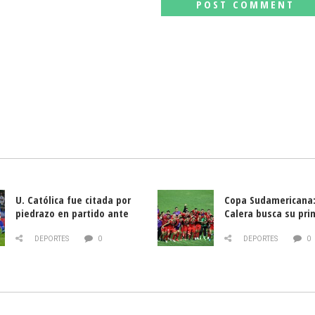
U. Católica fue citada por
Copa Sudamericana:
piedrazo en partido ante
Calera busca su pri
Deportes La Serena
triunfo ante Banfie
DEPORTES
0
DEPORTES
0