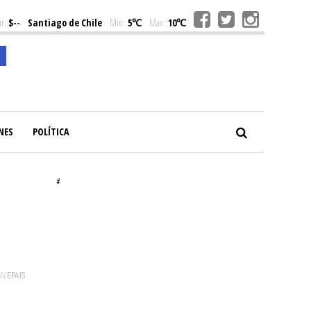
r:
$--
Santiago de Chile
Min:
5℃
Max:
10℃
NES
POLÍTICA
#
VIVEPAIS