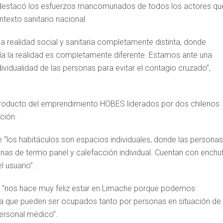
es, destacó los esfuerzos mancomunados de todos los actores qu
ntexto sanitario nacional.
a realidad social y sanitaria completamente distinta, donde
ía la realidad es completamente diferente. Estamos ante una
vidualidad de las personas para evitar el contagio cruzado”,
 producto del emprendimiento HOBES liderados por dos chilenos
ción.
e “los habitáculos son espacios individuales, donde las personas
anas de termo panel y calefacción individual. Cuentan con enchu
l usuario”.
ue “nos hace muy feliz estar en Limache porque podemos
a que pueden ser ocupados tanto por personas en situación de
ersonal médico”.