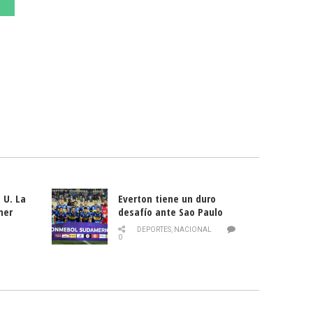
 U. La
Everton tiene un duro
mer
desafío ante Sao Paulo
ld
DEPORTES
,
NACIONAL
0