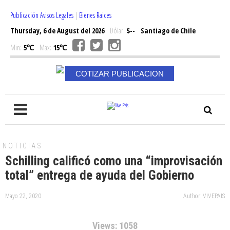
Publicación Avisos Legales
|
Bienes Raices
Thursday, 6 de August del 2026
Dólar:
$--
Santiago de Chile
Min:
5℃
Max:
15℃
COTIZAR PUBLICACION
NOTICIAS
Schilling calificó como una “improvisación
total” entrega de ayuda del Gobierno
Mayo 22, 2020
Author: VIVEPAIS
Views: 1058