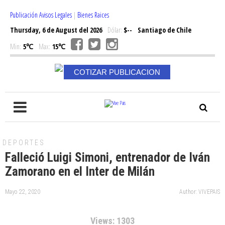
Publicación Avisos Legales
|
Bienes Raices
Thursday, 6 de August del 2026
Dólar:
$--
Santiago de Chile
Min:
5℃
Max:
15℃
COTIZAR PUBLICACION
DEPORTES
Falleció Luigi Simoni, entrenador de Iván
Zamorano en el Inter de Milán
Mayo 22, 2020
Author: VIVEPAIS
Views: 1303