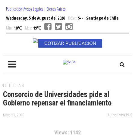
Publicación Avisos Legales
|
Bienes Raices
Wednesday, 5 de August del 2026
Dólar:
$--
Santiago de Chile
Min:
10℃
Max:
19℃
COTIZAR PUBLICACION
NOTICIAS
Consorcio de Universidades pide al
Gobierno repensar el financiamiento
Mayo 21, 2020
Author: VIVEPAIS
Views: 1142