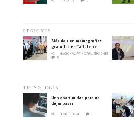
DEPORTES
0
REGIONES
Más de cien mamografías
gratuitas en Taltal en el
mes de la prevención del
NACIONAL
,
PRINCIPAL
,
REGIONES
cáncer de mama
0
TECNOLOGÍA
Una oportunidad para no
dejar pasar
TECNOLOGÍA
0