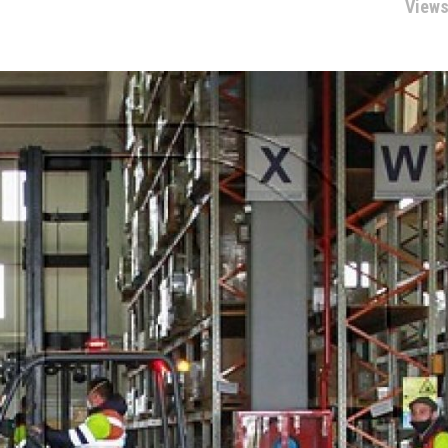
Views