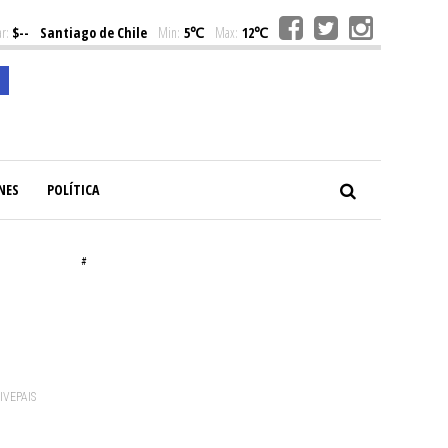
r:
$--
Santiago de Chile
Min:
5℃
Max:
12℃
NES
POLÍTICA
#
VIVEPAIS