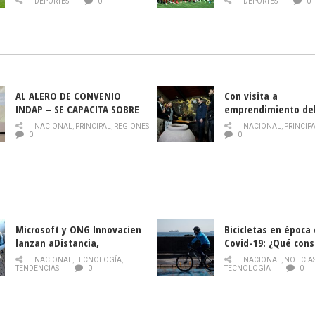
DEPORTES
0
DEPORTES
0
AL ALERO DE CONVENIO
Con visita a
INDAP – SE CAPACITA SOBRE
emprendimiento de
PLAGA DROSOPHILA SUZUKII
y llamado al rescate
NACIONAL
,
PRINCIPAL
,
REGIONES
NACIONAL
,
PRINCIP
historia campesina 
0
0
Nacional de INDAP 
la Semana del Turi
Microsoft y ONG Innovacien
Bicicletas en época
lanzan aDistancia,
Covid-19: ¿Qué cons
plataforma con cursos
momento de conduci
NACIONAL
,
TECNOLOGÍA
,
NACIONAL
,
NOTICIA
gratuitos online sobre
TENDENCIAS
0
TECNOLOGÍA
0
tecnología orientados a
emprendedores