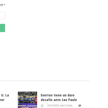
ith *
 U. La
Everton tiene un duro
mer
desafío ante Sao Paulo
ld
DEPORTES
,
NACIONAL