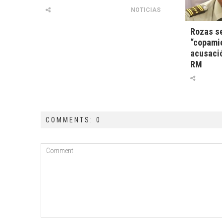
NOTICIAS
Rozas se
“copamie
acusació
RM
COMMENTS: 0