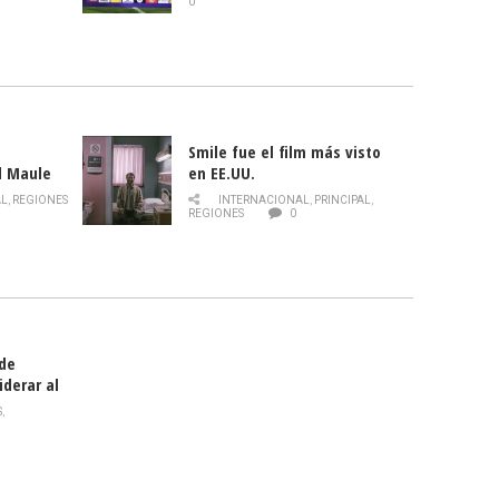
0
Smile fue el film más visto
l Maule
en EE.UU.
 de la
AL
,
REGIONES
INTERNACIONAL
,
PRINCIPAL
,
Director
REGIONES
0
celebra
smo
 de
iderar al
rlas?
S
,