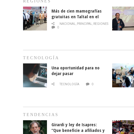
REGIONES
Más de cien mamografías
gratuitas en Taltal en el
mes de la prevención del
NACIONAL
,
PRINCIPAL
,
REGIONES
cáncer de mama
0
TECNOLOGÍA
Una oportunidad para no
dejar pasar
TECNOLOGÍA
0
TENDENCIAS
Girardi y ley de Isapres:
“Que beneficie a afiliados y