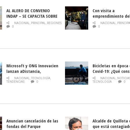
AL ALERO DE CONVENIO
Con visita a
INDAP – SE CAPACITA SOBRE
emprendimiento de
PLAGA DROSOPHILA SUZUKII
y llamado al rescate
NACIONAL
,
PRINCIPAL
,
REGIONES
NACIONAL
,
PRINCIP
historia campesina 
0
0
Nacional de INDAP 
la Semana del Turi
Microsoft y ONG Innovacien
Bicicletas en época
lanzan aDistancia,
Covid-19: ¿Qué cons
plataforma con cursos
momento de conduci
NACIONAL
,
TECNOLOGÍA
,
NACIONAL
,
NOTICIA
gratuitos online sobre
TENDENCIAS
0
TECNOLOGÍA
0
tecnología orientados a
emprendedores
Anuncian cancelación de las
Alcalde de Quillota
fondas del Parque
que está contagiad