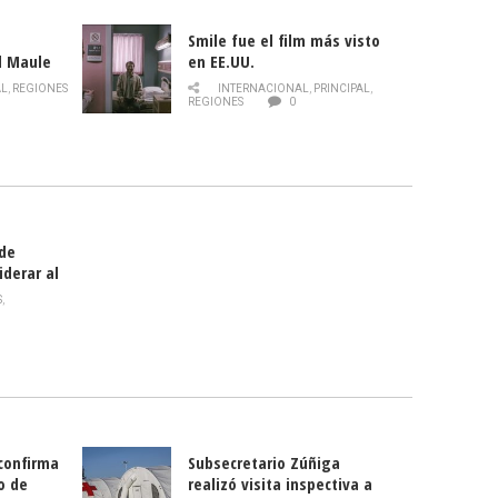
Smile fue el film más visto
l Maule
en EE.UU.
 de la
AL
,
REGIONES
INTERNACIONAL
,
PRINCIPAL
,
Director
REGIONES
0
celebra
smo
 de
iderar al
rlas?
S
,
 confirma
Subsecretario Zúñiga
o de
realizó visita inspectiva a