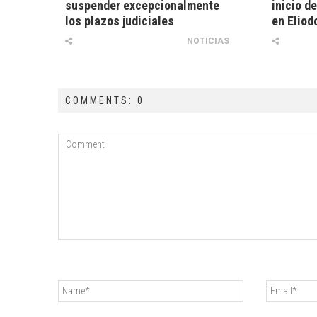
suspender excepcionalmente
inicio d
los plazos judiciales
en Eliod
NOTICIAS
COMMENTS: 0