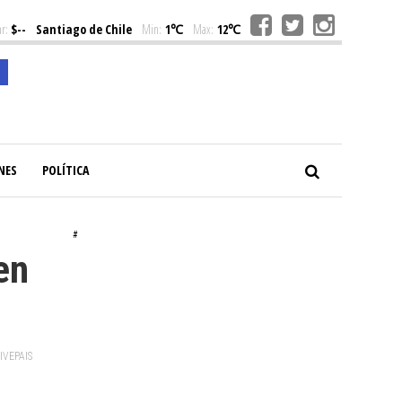
r:
$--
Santiago de Chile
Min:
1℃
Max:
12℃
NES
POLÍTICA
#
en
VIVEPAIS