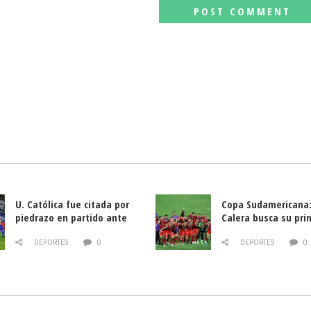
U. Católica fue citada por
Copa Sudamericana:
piedrazo en partido ante
Calera busca su pri
Deportes La Serena
triunfo ante Banfie
DEPORTES
0
DEPORTES
0