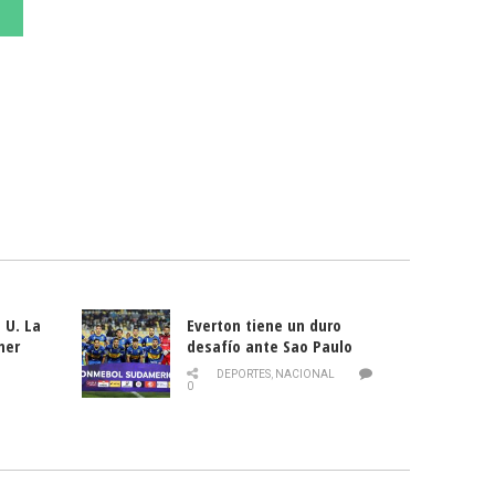
 U. La
Everton tiene un duro
mer
desafío ante Sao Paulo
ld
DEPORTES
,
NACIONAL
0