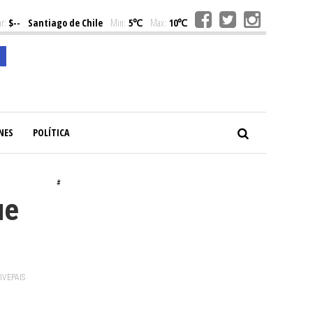
r:
$--
Santiago de Chile
Min:
5℃
Max:
10℃
NES
POLÍTICA
#
ue
VIVEPAIS