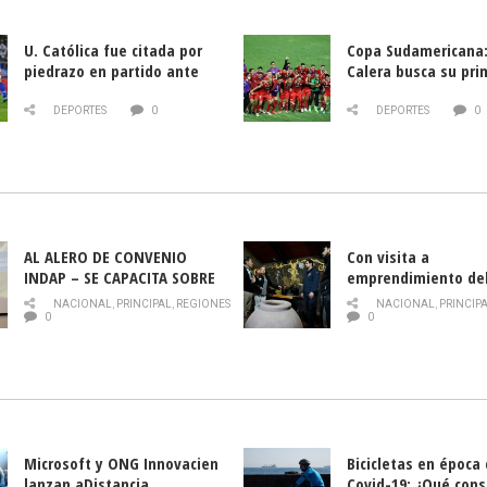
U. Católica fue citada por
Copa Sudamericana:
piedrazo en partido ante
Calera busca su pri
Deportes La Serena
triunfo ante Banfie
DEPORTES
0
DEPORTES
0
AL ALERO DE CONVENIO
Con visita a
INDAP – SE CAPACITA SOBRE
emprendimiento de
PLAGA DROSOPHILA SUZUKII
y llamado al rescate
NACIONAL
,
PRINCIPAL
,
REGIONES
NACIONAL
,
PRINCIP
historia campesina 
0
0
Nacional de INDAP 
la Semana del Turi
Microsoft y ONG Innovacien
Bicicletas en época
lanzan aDistancia,
Covid-19: ¿Qué cons