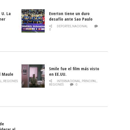
 U. La
Everton tiene un duro
mer
desafío ante Sao Paulo
ld
DEPORTES
,
NACIONAL
0
Smile fue el film más visto
l Maule
en EE.UU.
 de la
AL
,
REGIONES
INTERNACIONAL
,
PRINCIPAL
,
Director
REGIONES
0
celebra
smo
 de
iderar al