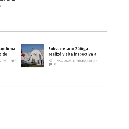
rlas?
S
,
 confirma
Subsecretario Zúñiga
o de
realizó visita inspectiva a
Hospital Modular Sótero del
S
,
REGIONES
,
NACIONAL
,
NOTICIAS
,
SALUD
Río
0