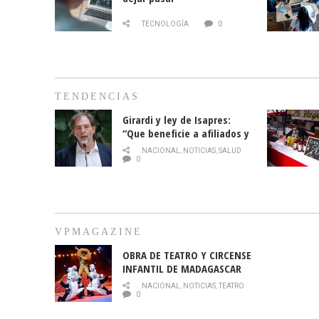
TECNOLOGÍA
0
TENDENCIAS
Girardi y ley de Isapres:
“Que beneficie a afiliados y
no legalice el abuso”
NACIONAL
,
NOTICIAS
,
SALUD
0
VPMAGAZINE
OBRA DE TEATRO Y CIRCENSE
INFANTIL DE MADAGASCAR
EN EL PARQUE HURATDO
NACIONAL
,
NOTICIAS
,
TEATRO
0