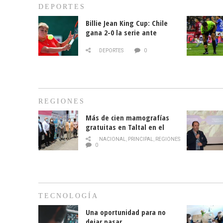
DEPORTES
Billie Jean King Cup: Chile
gana 2-0 la serie ante
Paraguay
DEPORTES
0
REGIONES
Más de cien mamografías
gratuitas en Taltal en el
mes de la prevención del
NACIONAL
,
PRINCIPAL
,
REGIONES
cáncer de mama
0
TECNOLOGÍA
Una oportunidad para no
dejar pasar