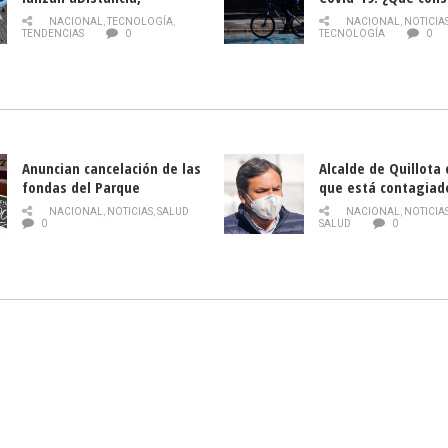
plataforma con cursos
momento de conduci
NACIONAL
,
TECNOLOGÍA
,
NACIONAL
,
NOTICIA
gratuitos online sobre
TENDENCIAS
0
TECNOLOGÍA
0
tecnología orientados a
emprendedores
Anuncian cancelación de las
Alcalde de Quillota
fondas del Parque
que está contagiad
O’Higgins debido al
COVID-19
NACIONAL
,
NOTICIAS
,
SALUD
NACIONAL
,
NOTICIA
coronavirus
0
SALUD
0