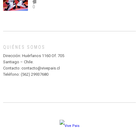
el
TEATRO
0
abuso”
Y
CIRCENSE
INFANTIL
DE
MADAGASCAR
EN
EL
QUIÉNES SOMOS
PARQUE
HURATDO
Dirección: Huérfanos 1160 Of. 705
Santiago – Chile.
Contacto: contacto@vivepais.cl
Teléfono: (562) 29937680