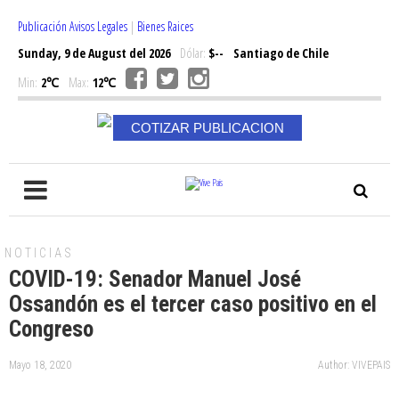
Publicación Avisos Legales
|
Bienes Raices
Sunday, 9 de August del 2026
Dólar:
$--
Santiago de Chile
Min:
2℃
Max:
12℃
COTIZAR PUBLICACION
NOTICIAS
COVID-19: Senador Manuel José
Ossandón es el tercer caso positivo en el
Congreso
Mayo 18, 2020
Author: VIVEPAIS