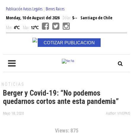
Publicación Avisos Legales
|
Bienes Raices
Monday, 10 de August del 2026
Dólar:
$--
Santiago de Chile
Min:
4℃
Max:
12℃
COTIZAR PUBLICACION
NOTICIAS
Berger y Covid-19: “No podemos
quedarnos cortos ante esta pandemia”
Mayo 18, 2020
Author: VIVEPAIS
Views: 875