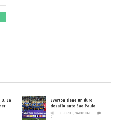
 U. La
Everton tiene un duro
mer
desafío ante Sao Paulo
ld
DEPORTES
,
NACIONAL
0