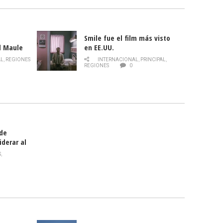
Smile fue el film más visto
l Maule
en EE.UU.
 de la
AL
,
REGIONES
INTERNACIONAL
,
PRINCIPAL
,
Director
REGIONES
0
celebra
smo
 de
iderar al
rlas?
S
,