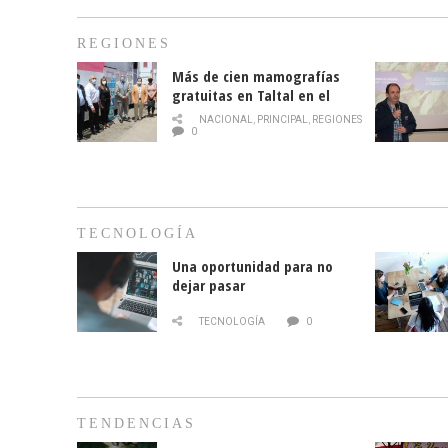
REGIONES
Más de cien mamografías
gratuitas en Taltal en el
mes de la prevención del
NACIONAL
,
PRINCIPAL
,
REGIONES
cáncer de mama
0
TECNOLOGÍA
Una oportunidad para no
dejar pasar
TECNOLOGÍA
0
TENDENCIAS