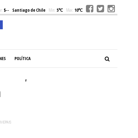
r:
$--
Santiago de Chile
Min:
5℃
Max:
10℃
NES
POLÍTICA
#
n
VIVEPAIS