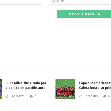
U. Católica fue citada por
Copa Sudamericana:
piedrazo en partido ante
Calera busca su pri
Deportes La Serena
triunfo ante Banfie
DEPORTES
0
DEPORTES
0