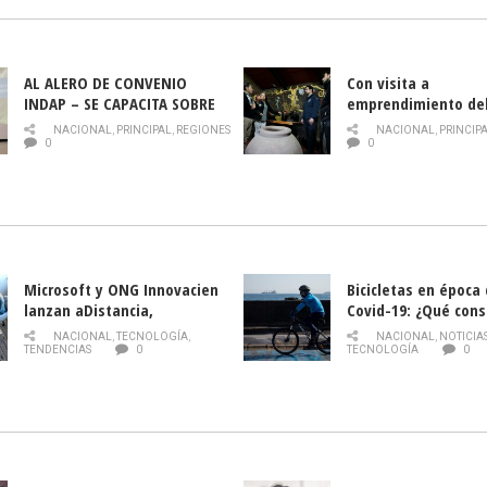
AL ALERO DE CONVENIO
Con visita a
INDAP – SE CAPACITA SOBRE
emprendimiento de
PLAGA DROSOPHILA SUZUKII
y llamado al rescate
NACIONAL
,
PRINCIPAL
,
REGIONES
NACIONAL
,
PRINCIP
historia campesina 
0
0
Nacional de INDAP 
la Semana del Turi
Microsoft y ONG Innovacien
Bicicletas en época
lanzan aDistancia,
Covid-19: ¿Qué cons
plataforma con cursos
momento de conduci
NACIONAL
,
TECNOLOGÍA
,
NACIONAL
,
NOTICIA
gratuitos online sobre
TENDENCIAS
0
TECNOLOGÍA
0
tecnología orientados a
emprendedores