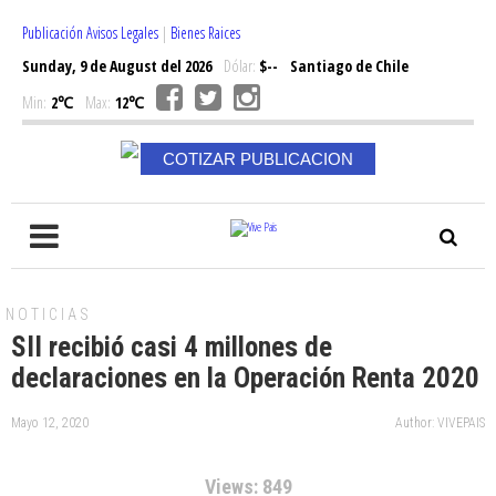
Publicación Avisos Legales
|
Bienes Raices
Sunday, 9 de August del 2026
Dólar:
$--
Santiago de Chile
Min:
2℃
Max:
12℃
COTIZAR PUBLICACION
NOTICIAS
SII recibió casi 4 millones de
declaraciones en la Operación Renta 2020
Mayo 12, 2020
Author: VIVEPAIS
Views: 849