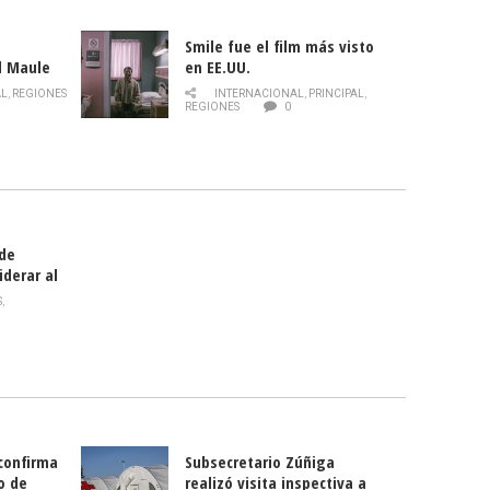
Smile fue el film más visto
l Maule
en EE.UU.
 de la
AL
,
REGIONES
INTERNACIONAL
,
PRINCIPAL
,
Director
REGIONES
0
celebra
smo
 de
iderar al
rlas?
S
,
 confirma
Subsecretario Zúñiga
o de
realizó visita inspectiva a