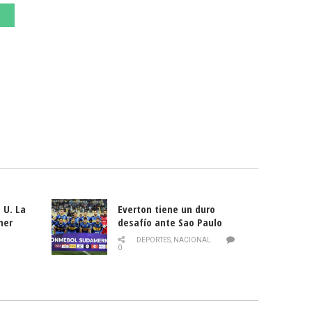
 U. La
Everton tiene un duro
mer
desafío ante Sao Paulo
ld
DEPORTES
,
NACIONAL
0