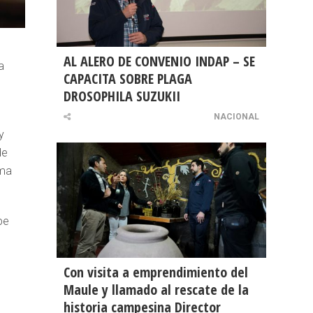
AL ALERO DE CONVENIO INDAP – SE
a
CAPACITA SOBRE PLAGA
DROSOPHILA SUZUKII
NACIONAL
y
de
rma
be
Con visita a emprendimiento del
Maule y llamado al rescate de la
historia campesina Director
e