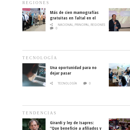
REGIONES
Más de cien mamografías
gratuitas en Taltal en el
mes de la prevención del
NACIONAL
,
PRINCIPAL
,
REGIONES
cáncer de mama
0
TECNOLOGÍA
Una oportunidad para no
dejar pasar
TECNOLOGÍA
0
TENDENCIAS
Girardi y ley de Isapres:
“Que beneficie a afiliados y