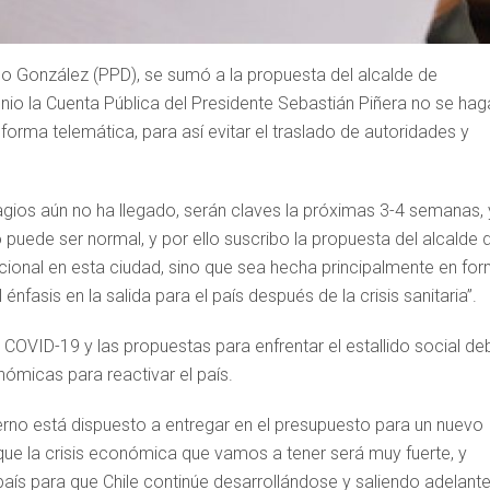
go González (PPD), se sumó a la propuesta del alcalde de
unio la Cuenta Pública del Presidente Sebastián Piñera no se hag
 forma telemática, para así evitar el traslado de autoridades y
tagios aún no ha llegado, serán claves la próximas 3-4 semanas, 
 puede ser normal, y por ello suscribo la propuesta del alcalde 
acional en esta ciudad, sino que sea hecha principalmente en fo
nfasis en la salida para el país después de la crisis sanitaria”.
 COVID-19 y las propuestas para enfrentar el estallido social de
ómicas para reactivar el país.
erno está dispuesto a entregar en el presupuesto para un nuevo
 que la crisis económica que vamos a tener será muy fuerte, y
aís para que Chile continúe desarrollándose y saliendo adelant