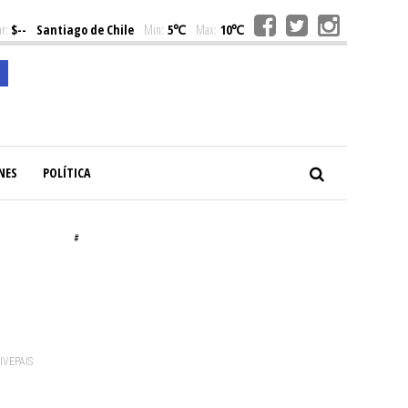
r:
$--
Santiago de Chile
Min:
5℃
Max:
10℃
NES
POLÍTICA
#
VIVEPAIS