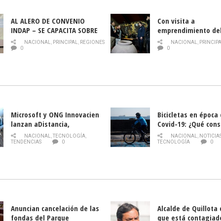
AL ALERO DE CONVENIO
Con visita a
INDAP – SE CAPACITA SOBRE
emprendimiento de
PLAGA DROSOPHILA SUZUKII
y llamado al rescate
NACIONAL
,
PRINCIPAL
,
REGIONES
NACIONAL
,
PRINCIP
historia campesina 
0
0
Nacional de INDAP 
la Semana del Turi
Microsoft y ONG Innovacien
Bicicletas en época
lanzan aDistancia,
Covid-19: ¿Qué cons
plataforma con cursos
momento de conduci
NACIONAL
,
TECNOLOGÍA
,
NACIONAL
,
NOTICIA
gratuitos online sobre
TENDENCIAS
0
TECNOLOGÍA
0
tecnología orientados a
emprendedores
Anuncian cancelación de las
Alcalde de Quillota
fondas del Parque
que está contagiad