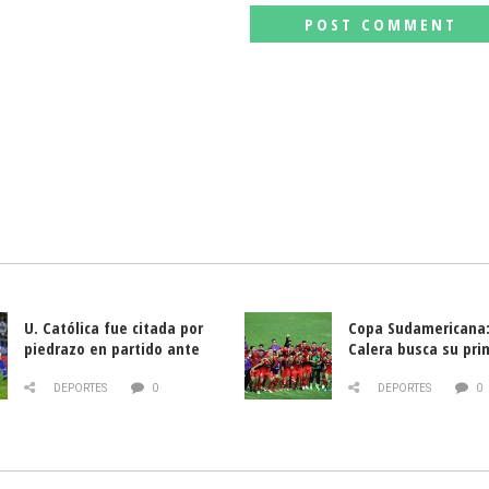
U. Católica fue citada por
Copa Sudamericana:
piedrazo en partido ante
Calera busca su pri
Deportes La Serena
triunfo ante Banfie
DEPORTES
0
DEPORTES
0