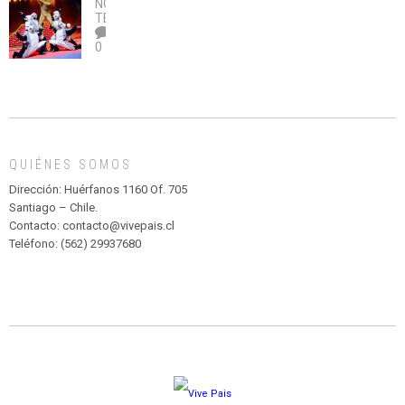
NOTICIAS
,
legalice
DE
TEATRO
el
TEATRO
0
abuso”
Y
CIRCENSE
INFANTIL
DE
MADAGASCAR
EN
EL
QUIÉNES SOMOS
PARQUE
HURATDO
Dirección: Huérfanos 1160 Of. 705
Santiago – Chile.
Contacto: contacto@vivepais.cl
Teléfono: (562) 29937680