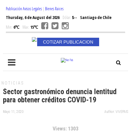
Publicación Avisos Legales
|
Bienes Raices
Thursday, 6 de August del 2026
Dólar:
$--
Santiago de Chile
Min:
6℃
Max:
15℃
COTIZAR PUBLICACION
NOTICIAS
Sector gastronómico denuncia lentitud
para obtener créditos COVID-19
Mayo 11, 2020
Author: VIVEPAIS
Views: 1303