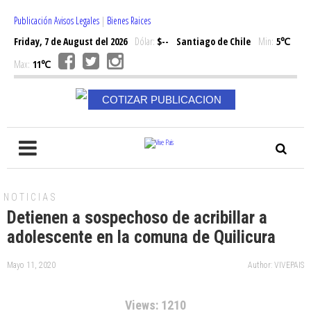
Publicación Avisos Legales
|
Bienes Raices
Friday, 7 de August del 2026
Dólar:
$--
Santiago de Chile
Min:
5℃
Max:
11℃
COTIZAR PUBLICACION
NOTICIAS
Detienen a sospechoso de acribillar a
adolescente en la comuna de Quilicura
Mayo 11, 2020
Author: VIVEPAIS
Views: 1210