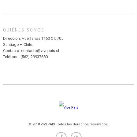
INFANTIL
DE
MADAGASCAR
EN
EL
QUIÉNES SOMOS
PARQUE
HURATDO
Dirección: Huérfanos 1160 Of. 705
Santiago – Chile.
Contacto: contacto@vivepais.cl
Teléfono: (562) 29937680
© 2018 VIVEPAIS Todos los derechos reservados.