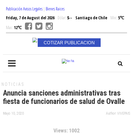
Publicación Avisos Legales
|
Bienes Raices
Friday, 7 de August del 2026
Dólar:
$--
Santiago de Chile
Min:
5℃
Max:
12℃
COTIZAR PUBLICACION
NOTICIAS
Anuncia sanciones administrativas tras
fiesta de funcionarios de salud de Ovalle
Mayo 10, 2020
Author: VIVEPAIS
Views: 1002