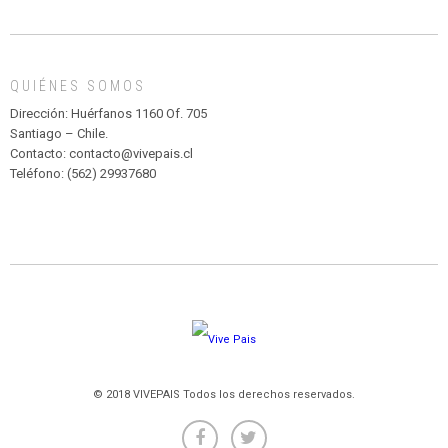
DE
MADAGASCAR
EN
EL
QUIÉNES SOMOS
PARQUE
HURATDO
Dirección: Huérfanos 1160 Of. 705
Santiago – Chile.
Contacto: contacto@vivepais.cl
Teléfono: (562) 29937680
© 2018 VIVEPAIS Todos los derechos reservados.