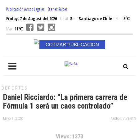
Publicación Avisos Legales
|
Bienes Raices
Friday, 7 de August del 2026
Dólar:
$--
Santiago de Chile
Min:
5℃
Max:
11℃
COTIZAR PUBLICACION
DEPORTES
Daniel Ricciardo: “La primera carrera de
Fórmula 1 será un caos controlado”
Mayo 9, 2020
Author: VIVEPAIS
Views: 1373