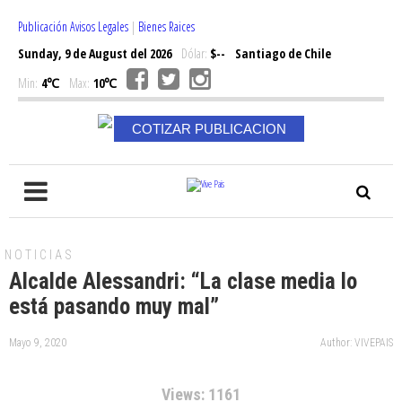
Publicación Avisos Legales
|
Bienes Raices
Sunday, 9 de August del 2026
Dólar:
$--
Santiago de Chile
Min:
4℃
Max:
10℃
COTIZAR PUBLICACION
NOTICIAS
Alcalde Alessandri: “La clase media lo
está pasando muy mal”
Mayo 9, 2020
Author: VIVEPAIS
Views: 1161