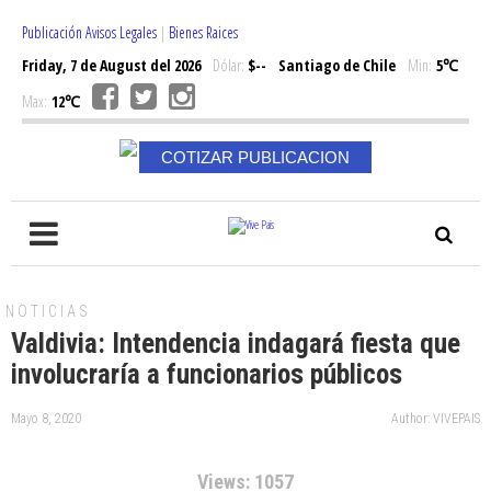
Publicación Avisos Legales
|
Bienes Raices
Friday, 7 de August del 2026
Dólar:
$--
Santiago de Chile
Min:
5℃
Max:
12℃
COTIZAR PUBLICACION
NOTICIAS
Valdivia: Intendencia indagará fiesta que
involucraría a funcionarios públicos
Mayo 8, 2020
Author: VIVEPAIS
Views: 1057