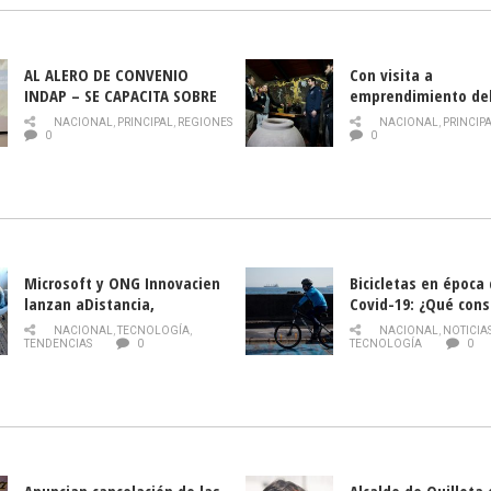
AL ALERO DE CONVENIO
Con visita a
INDAP – SE CAPACITA SOBRE
emprendimiento de
PLAGA DROSOPHILA SUZUKII
y llamado al rescate
NACIONAL
,
PRINCIPAL
,
REGIONES
NACIONAL
,
PRINCIP
historia campesina 
0
0
Nacional de INDAP 
la Semana del Turi
Microsoft y ONG Innovacien
Bicicletas en época
lanzan aDistancia,
Covid-19: ¿Qué cons
plataforma con cursos
momento de conduci
NACIONAL
,
TECNOLOGÍA
,
NACIONAL
,
NOTICIA
gratuitos online sobre
TENDENCIAS
0
TECNOLOGÍA
0
tecnología orientados a
emprendedores