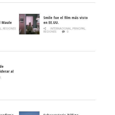
Smile fue el film más visto
l Maule
en EE.UU.
 de la
AL
,
REGIONES
INTERNACIONAL
,
PRINCIPAL
,
Director
REGIONES
0
celebra
smo
 de
iderar al
rlas?
S
,