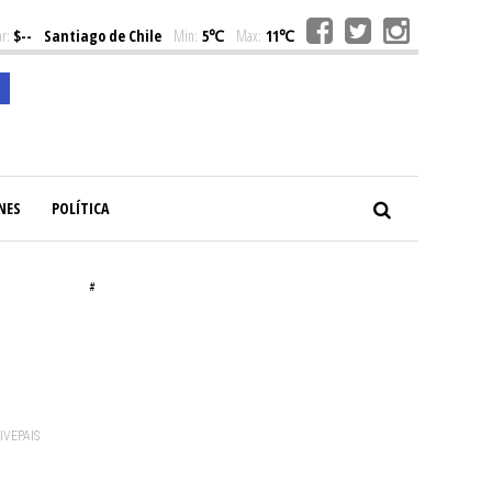
r:
$--
Santiago de Chile
Min:
5℃
Max:
11℃
NES
POLÍTICA
#
VIVEPAIS