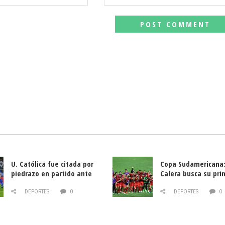
U. Católica fue citada por
Copa Sudamericana:
piedrazo en partido ante
Calera busca su pri
Deportes La Serena
triunfo ante Banfie
DEPORTES
0
DEPORTES
0