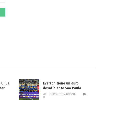
 U. La
Everton tiene un duro
mer
desafío ante Sao Paulo
ld
DEPORTES
,
NACIONAL
0