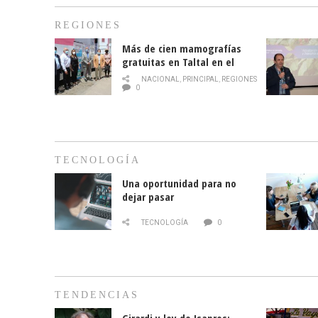
REGIONES
Más de cien mamografías
gratuitas en Taltal en el
mes de la prevención del
NACIONAL
,
PRINCIPAL
,
REGIONES
cáncer de mama
0
TECNOLOGÍA
Una oportunidad para no
dejar pasar
TECNOLOGÍA
0
TENDENCIAS