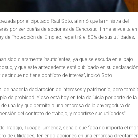
ezada por el diputado Raúl Soto, afirmó que la ministra del
interés por ser dueña de acciones de Cencosud, firma envuelta en 
 de Protección del Empleo, repartirá el 80% de sus utilidades,
han sido claramente insuficientes, ya que se escuda en el bajo
osud, y que este antecedente esté publicado en su declaració
y decir que no tiene conflicto de interés”, indicó Soto.
gal de hacer la declaración de intereses y patrimonio, pero tambi
pio de probidad. Y eso está hoy en tela de juicio por parte de la
n de una ley que permite a una empresa de la envergadura de
sión del contrato de trabajo, y repartirse sus utilidades”.
 de Trabajo, Tucapel Jiménez, señaló que “acá no importa el mon
etiro de utilidades, teniendo acciones en una empresa directame