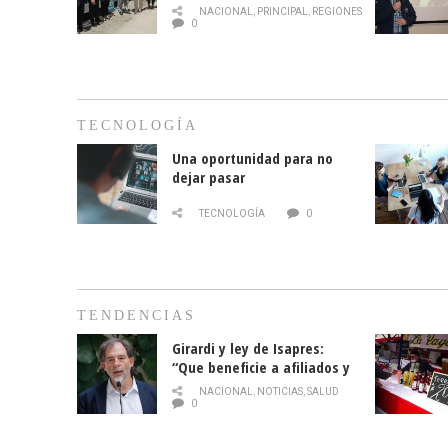
mes de la prevención del
NACIONAL
,
PRINCIPAL
,
REGIONES
cáncer de mama
0
TECNOLOGÍA
Una oportunidad para no
dejar pasar
TECNOLOGÍA
0
TENDENCIAS
Girardi y ley de Isapres:
“Que beneficie a afiliados y
no legalice el abuso”
NACIONAL
,
NOTICIAS
,
SALUD
0