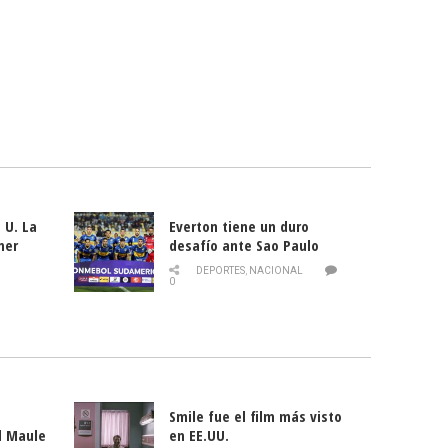
 U. La
Everton tiene un duro
mer
desafío ante Sao Paulo
ld
DEPORTES
,
NACIONAL
0
Smile fue el film más visto
l Maule
en EE.UU.