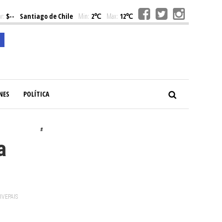
r:
$--
Santiago de Chile
Min:
2℃
Max:
12℃
NES
POLÍTICA
#
a
VIVEPAIS