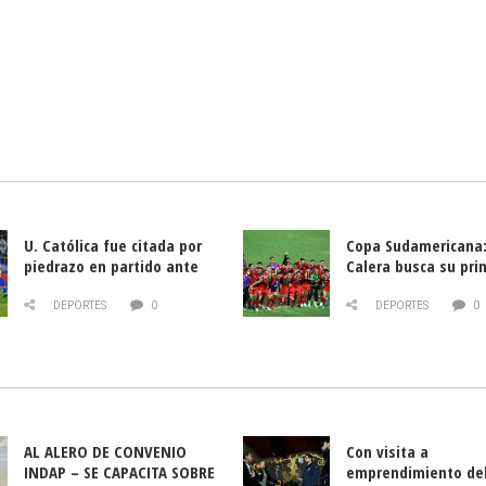
U. Católica fue citada por
Copa Sudamericana:
piedrazo en partido ante
Calera busca su pri
Deportes La Serena
triunfo ante Banfie
DEPORTES
0
DEPORTES
0
AL ALERO DE CONVENIO
Con visita a
INDAP – SE CAPACITA SOBRE
emprendimiento de