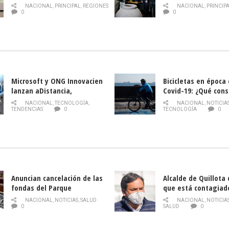
PLAGA DROSOPHILA SUZUKII
y llamado al rescate
NACIONAL
,
PRINCIPAL
,
REGIONES
NACIONAL
,
PRINCIP
historia campesina 
0
0
Nacional de INDAP 
la Semana del Turi
Microsoft y ONG Innovacien
Bicicletas en época
lanzan aDistancia,
Covid-19: ¿Qué cons
plataforma con cursos
momento de conduci
NACIONAL
,
TECNOLOGÍA
,
NACIONAL
,
NOTICIA
gratuitos online sobre
TENDENCIAS
0
TECNOLOGÍA
0
tecnología orientados a
emprendedores
Anuncian cancelación de las
Alcalde de Quillota
fondas del Parque
que está contagiad
O’Higgins debido al
COVID-19
NACIONAL
,
NOTICIAS
,
SALUD
NACIONAL
,
NOTICIA
coronavirus
0
SALUD
0