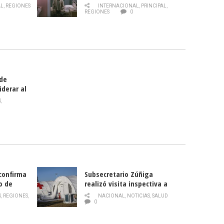
 de la
AL
,
REGIONES
INTERNACIONAL
,
PRINCIPAL
,
Director
REGIONES
0
celebra
smo
 de
iderar al
rlas?
S
,
 confirma
Subsecretario Zúñiga
o de
realizó visita inspectiva a
Hospital Modular Sótero del
S
,
REGIONES
,
NACIONAL
,
NOTICIAS
,
SALUD
Río
0