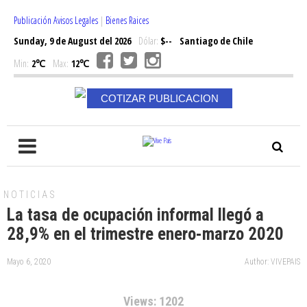
Publicación Avisos Legales
|
Bienes Raices
Sunday, 9 de August del 2026
Dólar:
$--
Santiago de Chile
Min:
2℃
Max:
12℃
COTIZAR PUBLICACION
NOTICIAS
La tasa de ocupación informal llegó a
28,9% en el trimestre enero-marzo 2020
Mayo 6, 2020
Author: VIVEPAIS
Views: 1202