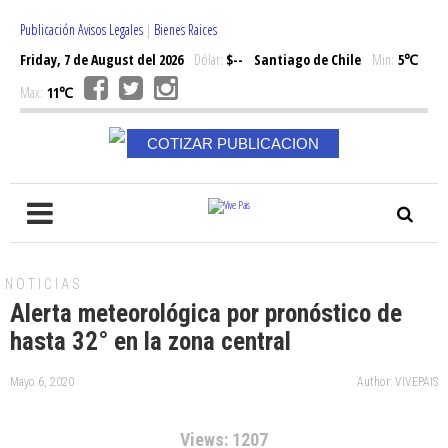
Publicación Avisos Legales
|
Bienes Raices
Friday, 7 de August del 2026
Dólar:
$--
Santiago de Chile
Min:
5℃
Max:
11℃
COTIZAR PUBLICACION
NOTICIAS
Alerta meteorológica por pronóstico de
hasta 32° en la zona central
Mayo 6, 2020
Author: VIVEPAIS
Views: 1207