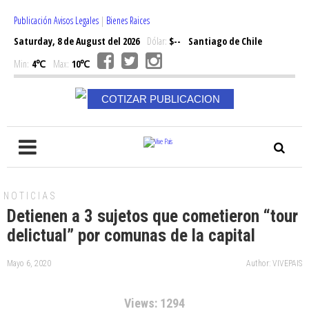
Publicación Avisos Legales
|
Bienes Raices
Saturday, 8 de August del 2026
Dólar:
$--
Santiago de Chile
Min:
4℃
Max:
10℃
COTIZAR PUBLICACION
NOTICIAS
Detienen a 3 sujetos que cometieron “tour
delictual” por comunas de la capital
Mayo 6, 2020
Author: VIVEPAIS
Views: 1294