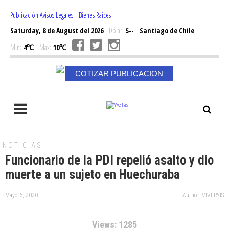
Publicación Avisos Legales
|
Bienes Raices
Saturday, 8 de August del 2026
Dólar:
$--
Santiago de Chile
Min:
4℃
Max:
10℃
COTIZAR PUBLICACION
NOTICIAS
Funcionario de la PDI repelió asalto y dio
muerte a un sujeto en Huechuraba
Mayo 6, 2020
Author: VIVEPAIS
Views: 1285