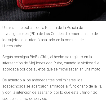
Un asistente policial de la Bricrim de la Policía de
Investigaciones (PDI) de Las Condes dio muerte a uno de
los sujetos que intentó asaltarlo en la comuna de
Huechuraba.
Según consigna BioBioChile, el hecho se registró en la
intersección de Mejillones con Putre, cuando la víctima fue
abordada por dos sujetos que se movilizaban en una moto.
De acuerdo a los antecedentes preliminares, los
sospechosos se acercaron armados al funcionario de la PDI
y con la intención de asaltarlo, por lo que este último hizo
uso de su arma de servicio.