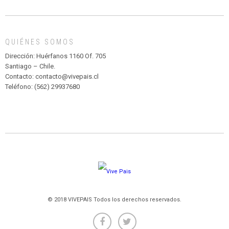
DE
MADAGASCAR
EN
EL
QUIÉNES SOMOS
PARQUE
HURATDO
Dirección: Huérfanos 1160 Of. 705
Santiago – Chile.
Contacto: contacto@vivepais.cl
Teléfono: (562) 29937680
© 2018 VIVEPAIS Todos los derechos reservados.