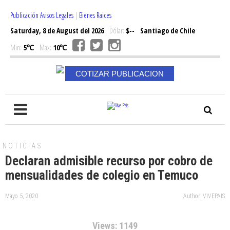
Publicación Avisos Legales
|
Bienes Raices
Saturday, 8 de August del 2026
Dólar:
$--
Santiago de Chile
Min:
5℃
Max:
10℃
COTIZAR PUBLICACION
NOTICIAS
Declaran admisible recurso por cobro de
mensualidades de colegio en Temuco
Mayo 5, 2020
Author: VIVEPAIS
Views: 1149