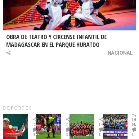
OBRA DE TEATRO Y CIRCENSE INFANTIL DE
MADAGASCAR EN EL PARQUE HURATDO
NACIONAL
DEPORTES
Billie
U.
Copa
Eve
DE
Jean
Católica
Sudamericana:
tie
DEPORTES
DEPORTES
DEPORTES
NA
King
fue
U.
un
0
0
0
0
Cup:
citada
La
dur