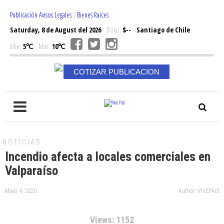
Publicación Avisos Legales
|
Bienes Raices
Saturday, 8 de August del 2026
Dólar:
$--
Santiago de Chile
Min:
5℃
Max:
10℃
COTIZAR PUBLICACION
NOTICIAS
Incendio afecta a locales comerciales en
Valparaíso
Mayo 4, 2020
Author: VIVEPAIS
Views: 1152