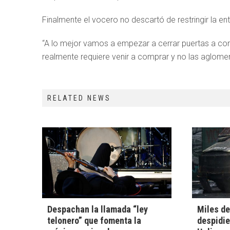
Finalmente el vocero no descartó de restringir la en
“A lo mejor vamos a empezar a cerrar puertas a cont
realmente requiere venir a comprar y no las aglome
RELATED NEWS
Despachan la llamada “ley
Miles de
telonero” que fomenta la
despidie