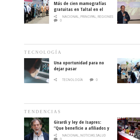
Más de cien mamografías
gratuitas en Taltal en el
mes de la prevención del
NACIONAL
,
PRINCIPAL
,
REGIONES
cáncer de mama
0
TECNOLOGÍA
Una oportunidad para no
dejar pasar
TECNOLOGÍA
0
TENDENCIAS
Girardi y ley de Isapres:
“Que beneficie a afiliados y
no legalice el abuso”
NACIONAL
,
NOTICIAS
,
SALUD
0