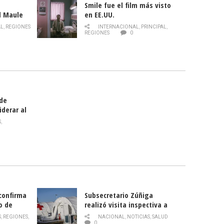
Smile fue el film más visto
l Maule
en EE.UU.
 de la
AL
,
REGIONES
INTERNACIONAL
,
PRINCIPAL
,
Director
REGIONES
0
celebra
smo
 de
iderar al
rlas?
S
,
 confirma
Subsecretario Zúñiga
o de
realizó visita inspectiva a
Hospital Modular Sótero del
S
,
REGIONES
,
NACIONAL
,
NOTICIAS
,
SALUD
Río
0