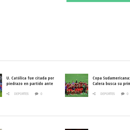
U. Católica fue citada por
Copa Sudamericana:
piedrazo en partido ante
Calera busca su pri
Deportes La Serena
triunfo ante Banfie
DEPORTES
0
DEPORTES
0