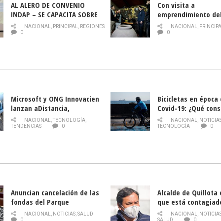
AL ALERO DE CONVENIO
Con visita a
INDAP – SE CAPACITA SOBRE
emprendimiento de
PLAGA DROSOPHILA SUZUKII
y llamado al rescate
NACIONAL
,
PRINCIPAL
,
REGIONES
NACIONAL
,
PRINCIP
historia campesina 
0
0
Nacional de INDAP 
la Semana del Turi
Microsoft y ONG Innovacien
Bicicletas en época
lanzan aDistancia,
Covid-19: ¿Qué cons
plataforma con cursos
momento de conduci
NACIONAL
,
TECNOLOGÍA
,
NACIONAL
,
NOTICIA
gratuitos online sobre
TENDENCIAS
0
TECNOLOGÍA
0
tecnología orientados a
emprendedores
Anuncian cancelación de las
Alcalde de Quillota
fondas del Parque
que está contagiad
O’Higgins debido al
COVID-19
NACIONAL
,
NOTICIAS
,
SALUD
NACIONAL
,
NOTICIA
coronavirus
0
SALUD
0