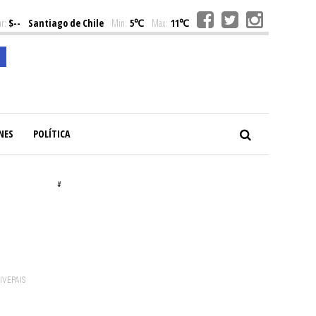
r:
$--
Santiago de Chile
Min:
5℃
Max:
11℃
NES
POLÍTICA
#
VIVEPAIS