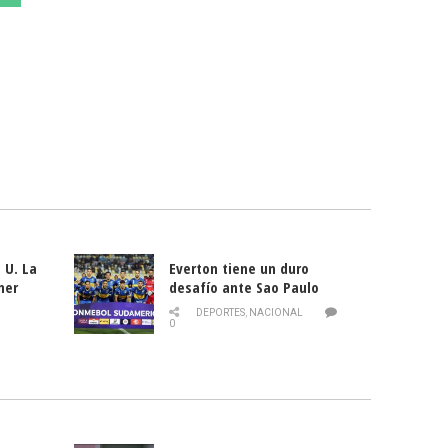
 U. La
Everton tiene un duro
mer
desafío ante Sao Paulo
ld
DEPORTES
,
NACIONAL
0